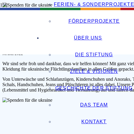
FERIEN- & SONDERPROJEKT
SPENDEN FÜR DIE 
FÖRDERPROJEKTE
ÜBER UNS
STIFTUNG KINDERJAHRE UNTERWEGS
–
MÄRZ 2022
DIE STIFTUNG
Wir sind sehr froh und dankbar, dass wir helfen können! Mit ganz v
Kleidung für ukrainische Flüchtlingsfamilien in allen Größen gepackt
ZIELE & VISIONEN
Von Unterwäsche und Schlafanzügen, Kinderschuhen und Anoraks, T-
Schals, Handschuhen, Jeans und Plüschtieren ist alles dabei. Unsere
GESCHICHTE DER STIFTUNG
(Lebensmittel und Hygieneartikel und Tiernahrung) auf und fahren dan
DAS TEAM
KONTAKT