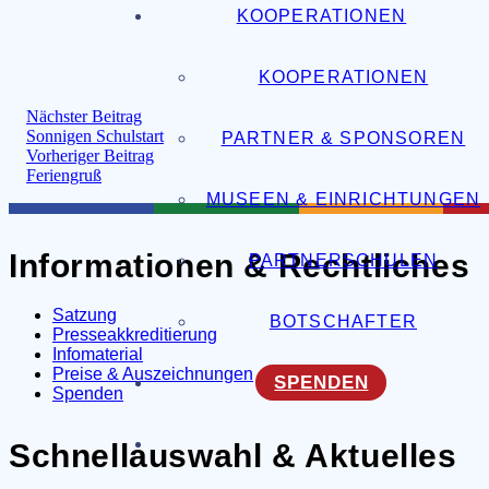
KOOPERATIONEN
KOOPERATIONEN
Nächster Beitrag
Sonnigen Schulstart
PARTNER & SPONSOREN
Vorheriger Beitrag
Feriengruß
MUSEEN & EINRICHTUNGEN
Informationen & Rechtliches
PARTNERSCHULEN
Satzung
BOTSCHAFTER
Presseakkreditierung
Infomaterial
Preise & Auszeichnungen
SPENDEN
Spenden
Schnellauswahl & Aktuelles