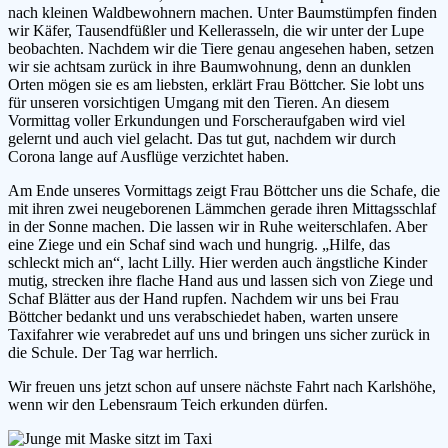
nach kleinen Waldbewohnern machen. Unter Baumstümpfen finden
wir Käfer, Tausendfüßler und Kellerasseln, die wir unter der Lupe
beobachten. Nachdem wir die Tiere genau angesehen haben, setzen
wir sie achtsam zurück in ihre Baumwohnung, denn an dunklen
Orten mögen sie es am liebsten, erklärt Frau Böttcher. Sie lobt uns
für unseren vorsichtigen Umgang mit den Tieren. An diesem
Vormittag voller Erkundungen und Forscheraufgaben wird viel
gelernt und auch viel gelacht. Das tut gut, nachdem wir durch
Corona lange auf Ausflüge verzichtet haben.
Am Ende unseres Vormittags zeigt Frau Böttcher uns die Schafe, die
mit ihren zwei neugeborenen Lämmchen gerade ihren Mittagsschlaf
in der Sonne machen. Die lassen wir in Ruhe weiterschlafen. Aber
eine Ziege und ein Schaf sind wach und hungrig. „Hilfe, das
schleckt mich an“, lacht Lilly. Hier werden auch ängstliche Kinder
mutig, strecken ihre flache Hand aus und lassen sich von Ziege und
Schaf Blätter aus der Hand rupfen. Nachdem wir uns bei Frau
Böttcher bedankt und uns verabschiedet haben, warten unsere
Taxifahrer wie verabredet auf uns und bringen uns sicher zurück in
die Schule. Der Tag war herrlich.
Wir freuen uns jetzt schon auf unsere nächste Fahrt nach Karlshöhe,
wenn wir den Lebensraum Teich erkunden dürfen.