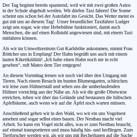
Der Tag beginnt bereits spannend, weil wir mit zwei großen Autos
in der Schule abgeholt werden. Wir dürfen Taxi fahren! Die Sonne
scheint uns schon bei der Autofahrt ins Gesicht. Das Wetter meint es
gut mit uns an diesem Tag! Unser freundlicher Taxifahrer Ludger
zeigt uns sogar, wie eine Hebebühne funktioniert, damit auch
Menschen, die auf einen Rollstuhl angewiesen sind, mit einem Taxi
mitfahren können.
Als wir im Umweltzentrum Gut Karlshöhe ankommen, nimmt Frau
Böttcher uns in Empfang! Der Hahn begrüßt uns auch mit einem
lauten Kikerikiiiiiiiii! „Ich habe einen Hahn noch nie in echt
gesehen“, ruft Mateo dem Tier entgegen!
An diesem Vormittag lernen wir noch viel über den Umgang mit
Tieren. Nach einem Besuch im bunten Blumengarten, schleichen
wir leise zum Hühnerstall und sehen uns die umherlaufenden
Hühner vorsichtig aus der Nähe an. Als wir die große Obstwiese
erreichen, toben wir über das Gelände und bestaunen die hübschen
Apfelbäume, auch wenn wir auf die Äpfel noch warten müssen.
Anschließend gehen wir in den Wald, wo wir ein uns Vogelnest
ansehen und sogar selbst eines bauen. Der Nestbau macht viel
Arbeit. So kann ein Vogel nicht alles, was er zum Nestbau braucht,
auf einmal transportieren und muss häufig hin- und herfliegen. Zum
Tierforscher werden wir, als wir uns mit Becherlupen auf die Suche